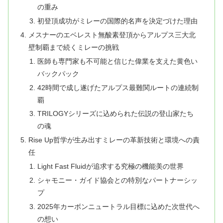
の重み
初登頂成功がミレーの国際的名声を決定づけた理由
メスナーのエベレスト無酸素登頂からアルプス三大北
壁制覇まで続くミレーの挑戦
医師も専門家も不可能と信じた偉業を支えた黄色い
バックパック
42時間で成し遂げたアルプス最難関ルートの連続制
覇
TRILOGYシリーズに込められた伝説の登山家たち
の魂
Rise Up哲学が生み出すミレーの革新技術と環境への責
任
Light Fast Fluidが追求する究極の機能美の世界
シャモニー・ガイド協会との特別なパートナーシッ
プ
2025年カーボンニュートラル目標に込めた次世代へ
の想い