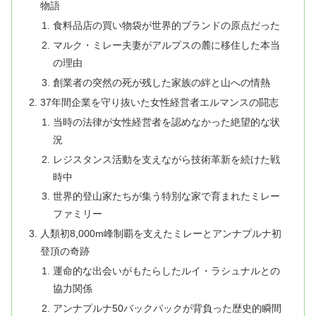
物語
食料品店の買い物袋が世界的ブランドの原点だった
マルク・ミレー夫妻がアルプスの麓に移住した本当
の理由
創業者の突然の死が残した家族の絆と山への情熱
37年間企業を守り抜いた女性経営者エルマンスの闘志
当時の法律が女性経営者を認めなかった絶望的な状
況
レジスタンス活動を支えながら技術革新を続けた戦
時中
世界的登山家たちが集う特別な家で育まれたミレー
ファミリー
人類初8,000m峰制覇を支えたミレーとアンナプルナ初
登頂の奇跡
運命的な出会いがもたらしたルイ・ラシュナルとの
協力関係
アンナプルナ50バックパックが背負った歴史的瞬間