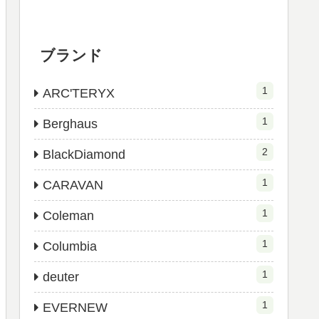
ブランド
1
ARC'TERYX
1
Berghaus
2
BlackDiamond
1
CARAVAN
1
Coleman
1
Columbia
1
deuter
1
EVERNEW