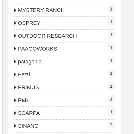
1
MYSTERY RANCH
1
OSPREY
1
OUTDOOR RESEARCH
1
PAAGOWORKS
1
patagonia
1
Petzl
1
PRIMUS
1
Rab
1
SCARPA
2
SINANO