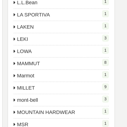
1
L.L.Bean
1
LA SPORTIVA
1
LAKEN
3
LEKI
1
LOWA
8
MAMMUT
1
Marmot
9
MILLET
3
mont-bell
1
MOUNTAIN HARDWEAR
1
MSR