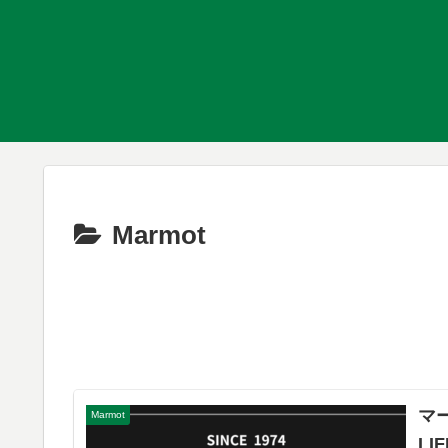
Marmot
マ
Marmot
L