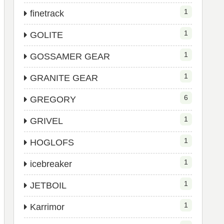
1
finetrack
1
GOLITE
1
GOSSAMER GEAR
1
GRANITE GEAR
6
GREGORY
1
GRIVEL
1
HOGLOFS
1
icebreaker
1
JETBOIL
1
Karrimor