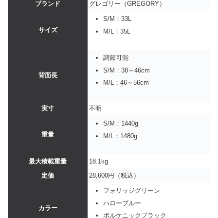
ブランド
グレゴリー（GREGORY）
S/M：33L
サイズ
M/L：35L
調節可能
S/M：38～46cm
背面長
M/L：46～56cm
実寸
不明
S/M：1440g
重量
M/L：1480g
最大積載重量
18.1kg
定価
28,600円（税込）
フォリッジグリーン
ハローブルー
カラー
ボルケニックブラック