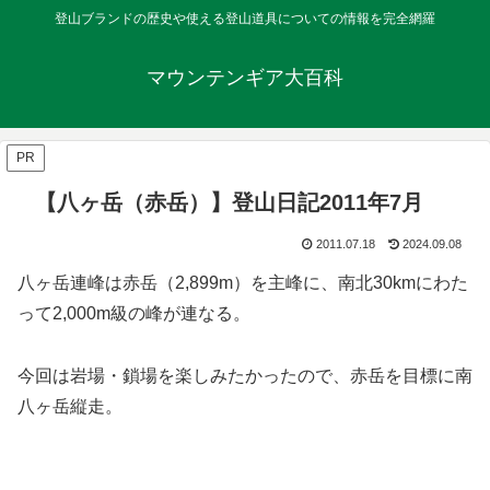
登山ブランドの歴史や使える登山道具についての情報を完全網羅
マウンテンギア大百科
PR
【八ヶ岳（赤岳）】登山日記2011年7月
2011.07.18
2024.09.08
八ヶ岳連峰は赤岳（2,899m）を主峰に、南北30kmにわた
って2,000m級の峰が連なる。
今回は岩場・鎖場を楽しみたかったので、赤岳を目標に南
八ヶ岳縦走。