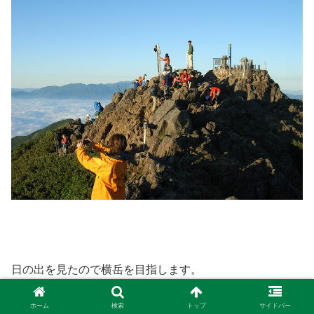
日の出を見たので横岳を目指します。
ホーム
検索
トップ
サイドバー
途中の赤岳展望山荘から見えた富士山。天気に恵まれくっ